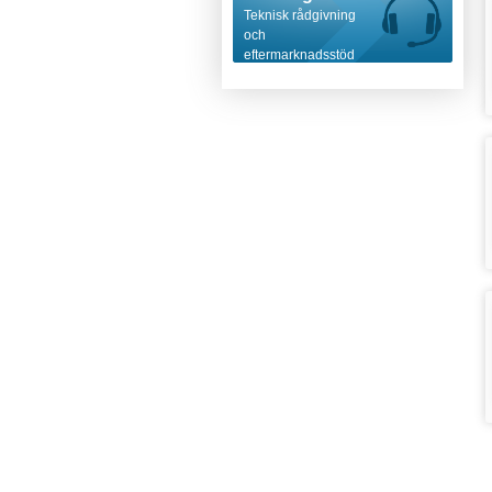
Teknisk rådgivning
och
eftermarknadsstöd