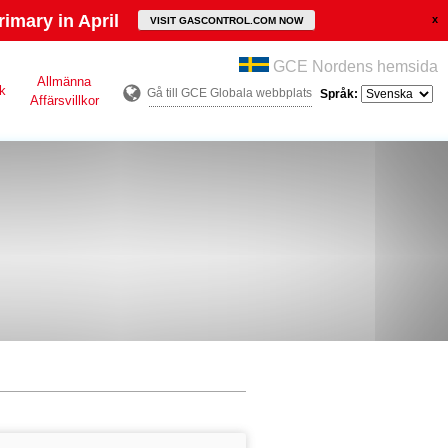
imary in April
VISIT GASCONTROL.COM NOW
GCE Nordens hemsida
Allmänna
k
Gå till GCE Globala webbplats
Språk:
Affärsvillkor