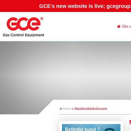
GCE's new website is live; gcegroup
Om 
Hem
» Maskinskärbrännare
Befintlig kund ?