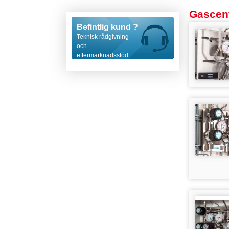
Gascent
Befintlig kund ?
Teknisk rådgivning
och
eftermarknadsstöd