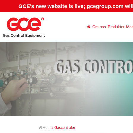
GCE's new website is live; gcegroup.com wil
Om oss
Produkter
Mar
Hem
» Gascentraler