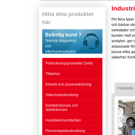
Industri
Hitta dina produkter
För flera typer
här
och bärbar utr
verkstäder och
Befintlig kund ?
kunder. Helt 
Teknisk rådgivning
acetylen, ger d
och
anpassade för 
eftermarknadsstöd
passa olika ga
säkerhet. Kon
Förbrukningsprodukter Svets
Tillbehör
Elsvets och plasmaskärning
Fallstudie
Säkerhetsutrustning
Kombibrännare och
skärbrännare
Handskärmunstycken
Personskyddsutrustning